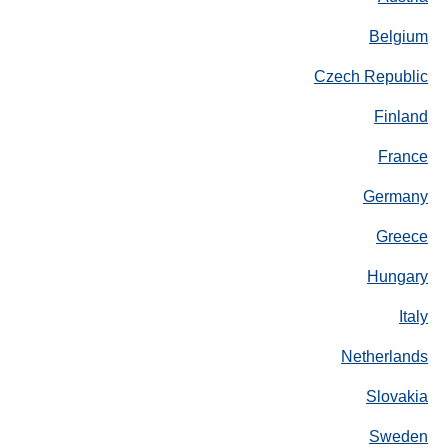
Belgium
Czech Republic
Finland
France
Germany
Greece
Hungary
Italy
Netherlands
Slovakia
Sweden